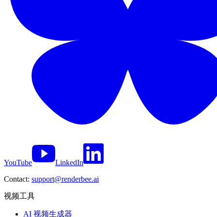
YouTube
LinkedIn
Contact:
support@renderbee.ai
视频工具
AI 视频生成器