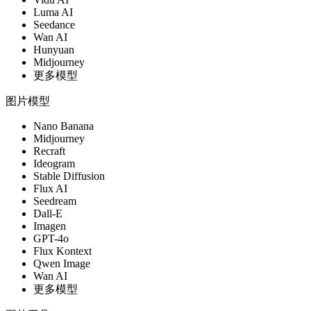
Luma AI
Seedance
Wan AI
Hunyuan
Midjourney
更多模型
图片模型
Nano Banana
Midjourney
Recraft
Ideogram
Stable Diffusion
Flux AI
Seedream
Dall-E
Imagen
GPT-4o
Flux Kontext
Qwen Image
Wan AI
更多模型