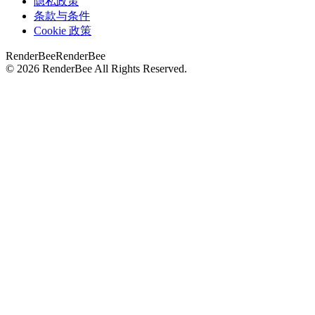
隐私政策
条款与条件
Cookie 政策
RenderBee
RenderBee
©
2026
RenderBee
All Rights Reserved.