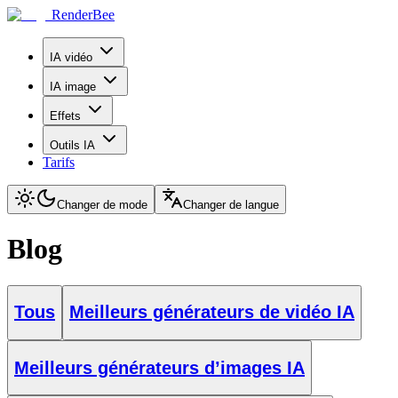
RenderBee
IA vidéo
IA image
Effets
Outils IA
Tarifs
Changer de mode
Changer de langue
Blog
Tous
Meilleurs générateurs de vidéo IA
Meilleurs générateurs d’images IA