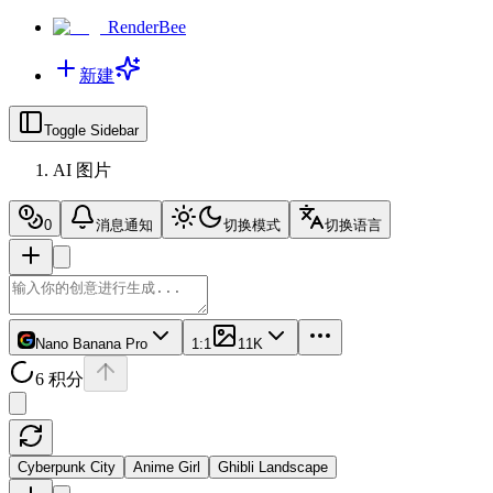
RenderBee
新建
Toggle Sidebar
AI 图片
0
消息通知
切换模式
切换语言
Nano Banana Pro
1:1
1
1K
6 积分
Cyberpunk City
Anime Girl
Ghibli Landscape