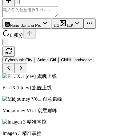
Nano Banana Pro
1:1
1
1K
6 积分
Cyberpunk City
Anime Girl
Ghibli Landscape
FLUX.1 [dev] 旗舰上线
Midjourney V6.1 创意巅峰
Imagen 3 精准掌控