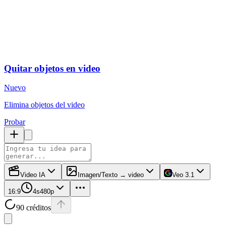
Quitar objetos en video
Nuevo
Elimina objetos del video
Probar
Video IA
Imagen/Texto → video
Veo 3.1
16:9
4s
480p
90 créditos