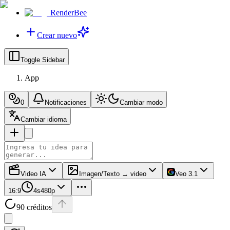
RenderBee
Crear nuevo
Toggle Sidebar
App
0
Notificaciones
Cambiar modo
Cambiar idioma
Video IA
Imagen/Texto → video
Veo 3.1
16:9
4s
480p
90 créditos